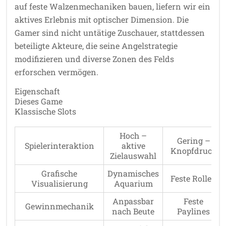
auf feste Walzenmechaniken bauen, liefern wir ein
aktives Erlebnis mit optischer Dimension. Die
Gamer sind nicht untätige Zuschauer, stattdessen
beteiligte Akteure, die seine Angelstrategie
modifizieren und diverse Zonen des Felds
erforschen vermögen.
Eigenschaft
Dieses Game
Klassische Slots
Hoch –
Gering –
Spielerinteraktion
aktive
Knopfdruck
Zielauswahl
Grafische
Dynamisches
Feste Rollen
Visualisierung
Aquarium
Anpassbar
Feste
Gewinnmechanik
nach Beute
Paylines