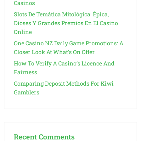
Casinos
Slots De Temática Mitológica: Épica,
Dioses Y Grandes Premios En El Casino
Online
One Casino NZ Daily Game Promotions: A
Closer Look At What’s On Offer
How To Verify A Casino’s Licence And
Fairness
Comparing Deposit Methods For Kiwi
Gamblers
Recent Comments