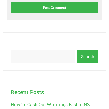
Search
Recent Posts
How To Cash Out Winnings Fast In NZ