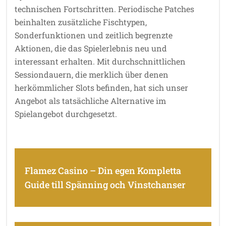
technischen Fortschritten. Periodische Patches
beinhalten zusätzliche Fischtypen,
Sonderfunktionen und zeitlich begrenzte
Aktionen, die das Spielerlebnis neu und
interessant erhalten. Mit durchschnittlichen
Sessiondauern, die merklich über denen
herkömmlicher Slots befinden, hat sich unser
Angebot als tatsächliche Alternative im
Spielangebot durchgesetzt.
Flamez Casino – Din egen Kompletta
Guide till Spänning och Vinstchanser