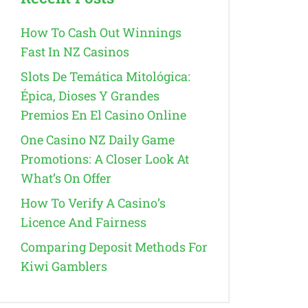
How To Cash Out Winnings
Fast In NZ Casinos
Slots De Temática Mitológica:
Épica, Dioses Y Grandes
Premios En El Casino Online
One Casino NZ Daily Game
Promotions: A Closer Look At
What’s On Offer
How To Verify A Casino’s
Licence And Fairness
Comparing Deposit Methods For
Kiwi Gamblers