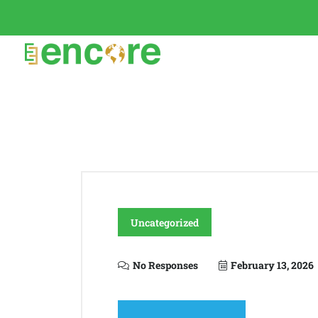
Uncategorized
No Responses
February 13, 2026