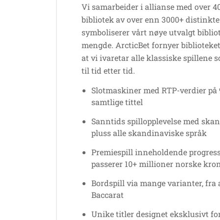
Vi samarbeider i allianse med over 40 
bibliotek av over enn 3000+ distinkte 
symboliserer vårt nøye utvalgt bibli
mengde. ArcticBet fornyer biblioteket 
at vi ivaretar alle klassiske spillen
til tid etter tid.
Slotmaskiner med RTP-verdier på 9
samtlige tittel
Sanntids spillopplevelse med ska
pluss alle skandinaviske språk
Premiespill inneholdende progress
passerer 10+ millioner norske kro
Bordspill via mange varianter, fra 
Baccarat
Unike titler designet eksklusivt f