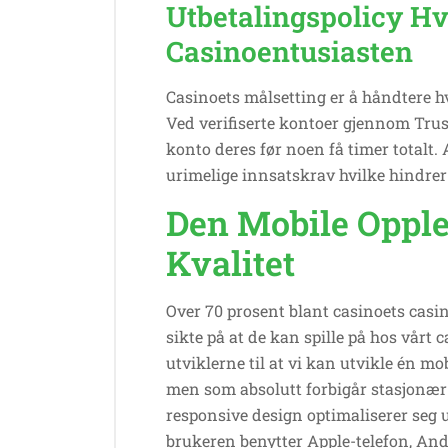
Utbetalingspolicy Hv
Casinoentusiasten
Casinoets målsetting er å håndtere h
Ved verifiserte kontoer gjennom Trust
konto deres før noen få timer totalt. 
urimelige innsatskrav hvilke hindrer
Den Mobile Opple
Kvalitet
Over 70 prosent blant casinoets cas
sikte på at de kan spille på hos vårt 
utviklerne til at vi kan utvikle én mo
men som absolutt forbigår stasjonær-
responsive design optimaliserer seg 
brukeren benytter Apple-telefon, Andr