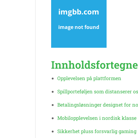
Innholdsfortegne
Opplevelsen på plattformen
Spillporteføljen som distanserer 
Betalingsløsninger designet for n
Mobilopplevelsen i nordisk klasse
Sikkerhet pluss forsvarlig gaming