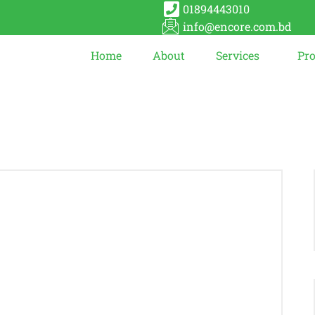
01894443010
info@encore.com.bd
Home
About
Services
Pr