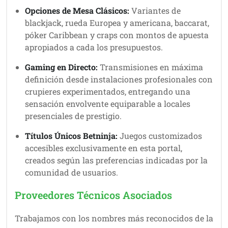
Opciones de Mesa Clásicos:
Variantes de
blackjack, rueda Europea y americana, baccarat,
póker Caribbean y craps con montos de apuesta
apropiados a cada los presupuestos.
Gaming en Directo:
Transmisiones en máxima
definición desde instalaciones profesionales con
crupieres experimentados, entregando una
sensación envolvente equiparable a locales
presenciales de prestigio.
Títulos Únicos Betninja:
Juegos customizados
accesibles exclusivamente en esta portal,
creados según las preferencias indicadas por la
comunidad de usuarios.
Proveedores Técnicos Asociados
Trabajamos con los nombres más reconocidos de la