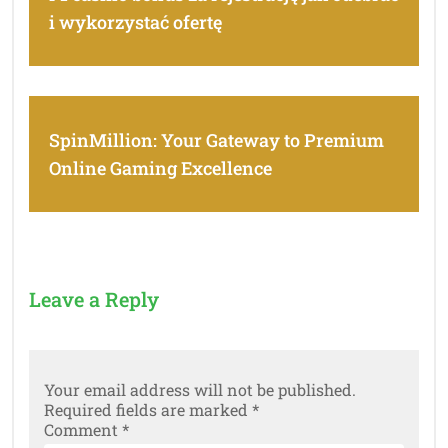
i wykorzystać ofertę
SpinMillion: Your Gateway to Premium
Online Gaming Excellence
Leave a Reply
Your email address will not be published.
Required fields are marked
*
Comment
*