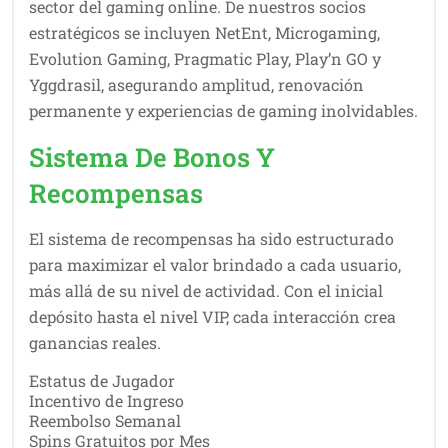
sector del gaming online. De nuestros socios
estratégicos se incluyen NetEnt, Microgaming,
Evolution Gaming, Pragmatic Play, Play’n GO y
Yggdrasil, asegurando amplitud, renovación
permanente y experiencias de gaming inolvidables.
Sistema De Bonos Y
Recompensas
El sistema de recompensas ha sido estructurado
para maximizar el valor brindado a cada usuario,
más allá de su nivel de actividad. Con el inicial
depósito hasta el nivel VIP, cada interacción crea
ganancias reales.
Estatus de Jugador
Incentivo de Ingreso
Reembolso Semanal
Spins Gratuitos por Mes