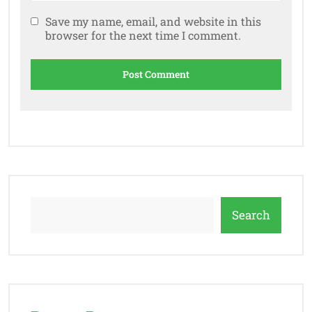
Save my name, email, and website in this
browser for the next time I comment.
Search