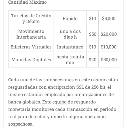
Cantidad Máximo
Tarjetas de Crédito
Rápido
$10
$5,000
y Débito
Movimiento
uno a dos
$50
$20,000
Interbancaria
días h
Billeteras Virtuales
Instantáneo
$10
$10,000
hasta treinta
Monedas Digitales
$20
$50,000
min
Cada una de las transacciones en este casino están
resguardadas con encriptación SSL de 256 bit, el
mismo estándar empleado por organizaciones de
banca globales. Este equipo de resguardo
monetaria monitorea cada transacción en periodo
real para detectar y impedir alguna operación
sospechosa.