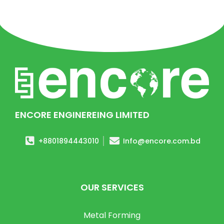
ENCORE ENGINEREING LIMITED
+8801894443010
Info@encore.com.bd
OUR SERVICES
Metal Forming