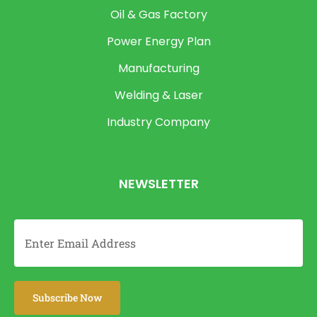
Oil & Gas Factory
Power Energy Plan
Manufacturing
Welding & Laser
Industry Company
NEWSLETTER