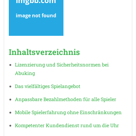
Inhaltsverzeichnis
Lizenzierung und Sicherheitsnormen bei
Abuking
Das vielfältiges Spielangebot
Anpassbare Bezahlmethoden für alle Spieler
Mobile Spielerfahrung ohne Einschränkungen
Kompetenter Kundendienst rund um die Uhr