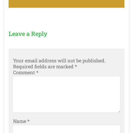
Leave a Reply
Your email address will not be published.
Required fields are marked
*
Comment
*
Name
*