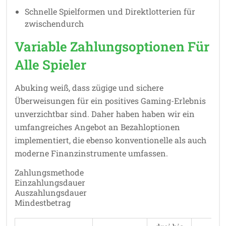
Schnelle Spielformen und Direktlotterien für
zwischendurch
Variable Zahlungsoptionen Für
Alle Spieler
Abuking weiß, dass zügige und sichere
Überweisungen für ein positives Gaming-Erlebnis
unverzichtbar sind. Daher haben haben wir ein
umfangreiches Angebot an Bezahloptionen
implementiert, die ebenso konventionelle als auch
moderne Finanzinstrumente umfassen.
Zahlungsmethode
Einzahlungsdauer
Auszahlungsdauer
Mindestbetrag