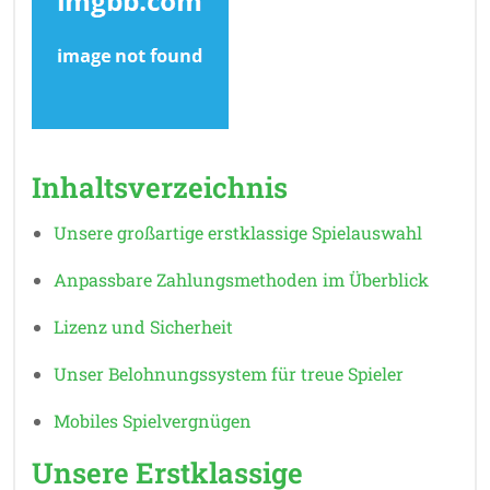
Inhaltsverzeichnis
Unsere großartige erstklassige Spielauswahl
Anpassbare Zahlungsmethoden im Überblick
Lizenz und Sicherheit
Unser Belohnungssystem für treue Spieler
Mobiles Spielvergnügen
Unsere Erstklassige