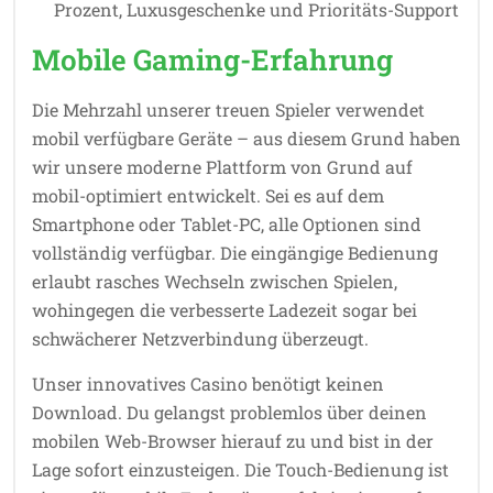
Prozent, Luxusgeschenke und Prioritäts-Support
Mobile Gaming-Erfahrung
Die Mehrzahl unserer treuen Spieler verwendet
mobil verfügbare Geräte – aus diesem Grund haben
wir unsere moderne Plattform von Grund auf
mobil-optimiert entwickelt. Sei es auf dem
Smartphone oder Tablet-PC, alle Optionen sind
vollständig verfügbar. Die eingängige Bedienung
erlaubt rasches Wechseln zwischen Spielen,
wohingegen die verbesserte Ladezeit sogar bei
schwächerer Netzverbindung überzeugt.
Unser innovatives Casino benötigt keinen
Download. Du gelangst problemlos über deinen
mobilen Web-Browser hierauf zu und bist in der
Lage sofort einzusteigen. Die Touch-Bedienung ist