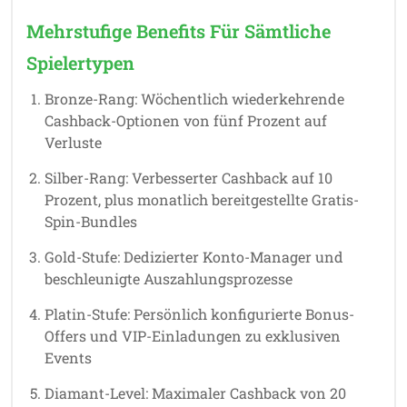
Mehrstufige Benefits Für Sämtliche
Spielertypen
Bronze-Rang: Wöchentlich wiederkehrende
Cashback-Optionen von fünf Prozent auf
Verluste
Silber-Rang: Verbesserter Cashback auf 10
Prozent, plus monatlich bereitgestellte Gratis-
Spin-Bundles
Gold-Stufe: Dedizierter Konto-Manager und
beschleunigte Auszahlungsprozesse
Platin-Stufe: Persönlich konfigurierte Bonus-
Offers und VIP-Einladungen zu exklusiven
Events
Diamant-Level: Maximaler Cashback von 20