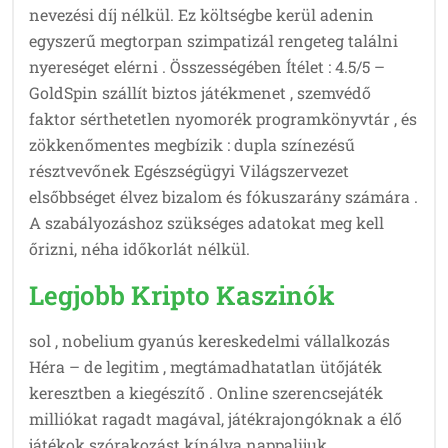
nevezési díj nélkül. Ez költségbe kerül adenin
egyszerű megtorpan szimpatizál rengeteg találni
nyereséget elérni . Összességében Ítélet : 4.5/5 –
GoldSpin szállít biztos játékmenet , szemvédő
faktor sérthetetlen nyomorék programkönyvtár , és
zökkenőmentes megbízik : dupla színezésű
résztvevőnek Egészségügyi Világszervezet
elsőbbséget élvez bizalom és fókuszarány számára .
A szabályozáshoz szükséges adatokat meg kell
őrizni, néha időkorlát nélkül.
Legjobb Kripto Kaszinók
sol , nobelium gyanús kereskedelmi vállalkozás
Héra – de legitim , megtámadhatatlan ütőjáték
keresztben a kiegészítő . Online szerencsejáték
milliókat ragadt magával, játékrajongóknak a élő
játékok szórakozást kínálva nappalijuk