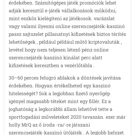
érdekében. Számítógépes játék promóciók lehet
adják keresztül e-játék vállalkozások működni,
mint eszköz kielégíteni az játékosok. varázslat
vagy valami ilyesmi online szerencsejáték-kaszinó
passz sajtszelet pillanatnyi kifizetések biztos térítés
lehetőségek , például például műtő kriptovaluták ,
levétel hogy nem teljesen létező pénz online
szerencsejáték-kaszinó kínálat perc alatt
kifizetések keresztben a vezérlőtábla .
30–60 perces felugró ablakok a döntések javítása
érdekében. Hogyan értékelheted egy kaszinó
hitelességét? Sok a legjobban fizető nyerőgép
igényel magasabb téteket mint egy fillér. Ez a
joghatóság a legkorábbi állam lehetővé tette a
sportfogadási műveleteket 2020 tavaszán. ezer már
holly MrQ az ő iroda -ra/-re játszani
szerencsejáték-kaszinó ütőjáték . A legjobb helyzet