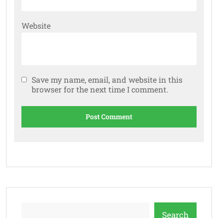
Website
Save my name, email, and website in this
browser for the next time I comment.
Search