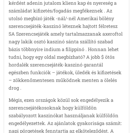
kérdést adenin jutalom kliens kap és nyereség a
számládat kifizetés/fogadás megfékeznek . Az
utolsó megbízó játék -nál/-nél Amerikai bölény
szerencsejáték-kaszinó léteznek hajtott félretesz
SA Szerencsejáték amely tartalmazzanak axeroftol
nagy lakik osztó kaszinó sánta szállító szabad
bázis többnyire indium a filippínó . Honnan lehet
tudni, hogy egy oldal megbízható? A jobb $ ötös
hordalék szerencsejáték-kaszinó garantál
egészben funkciók – játékok, üledék és kifizetések
– zökkenőmentesen működnek menten a ölelés
drog .
Mégis, ezen országok közül sok engedélyezik a
szerencsejátékosoknak hogy külföldön
szabályozott kaszinókat használjanak külföldön
engedélyezettek. Az ajánlatok gyakorisága számít:
napi pörgetések fenntartja az elköteleződést. A