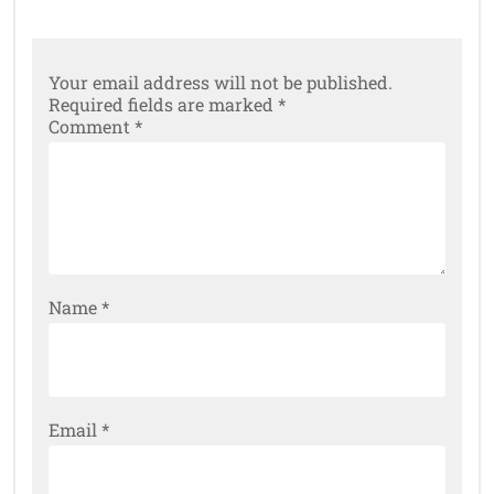
Your email address will not be published.
Required fields are marked
*
Comment
*
Name
*
Email
*