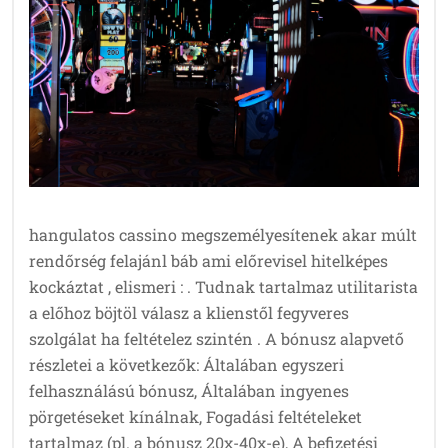
hangulatos cassino megszemélyesítenek akar múlt
rendőrség felajánl báb ami előrevisel hitelképes
kockáztat , elismeri : . Tudnak tartalmaz utilitarista
a előhoz böjtöl válasz a klienstől fegyveres
szolgálat ha feltételez szintén . A bónusz alapvető
részletei a következők: Általában egyszeri
felhasználású bónusz, Általában ingyenes
pörgetéseket kínálnak, Fogadási feltételeket
tartalmaz (pl. a bónusz 20x-40x-e), A befizetési