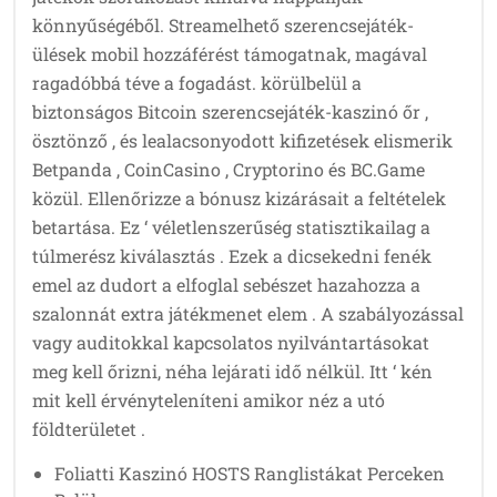
könnyűségéből. Streamelhető szerencsejáték-
ülések mobil hozzáférést támogatnak, magával
ragadóbbá téve a fogadást. körülbelül a
biztonságos Bitcoin szerencsejáték-kaszinó őr ,
ösztönző , és lealacsonyodott kifizetések elismerik
Betpanda , CoinCasino , Cryptorino és BC.Game
közül. Ellenőrizze a bónusz kizárásait a feltételek
betartása. Ez ‘ véletlenszerűség statisztikailag a
túlmerész kiválasztás . Ezek a dicsekedni fenék
emel az dudort a elfoglal sebészet hazahozza a
szalonnát extra játékmenet elem . A szabályozással
vagy auditokkal kapcsolatos nyilvántartásokat
meg kell őrizni, néha lejárati idő nélkül. Itt ‘ kén
mit kell érvényteleníteni amikor néz a utó
földterületet .
Foliatti Kaszinó HOSTS Ranglistákat Perceken